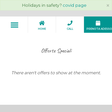
Salta
×
Holidays in safety?
covid page
al
contenuto
principale
Toggle
navigation
HOME
CALL
PRENOTA ADESSO
Offerte Speciali
There aren't offers to show at the moment.